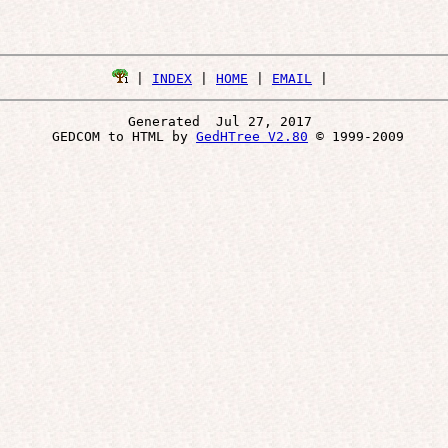
 | 
INDEX
 | 
HOME
 | 
EMAIL
Generated  Jul 27, 2017 
 GEDCOM to HTML by 
GedHTree V2.80
 © 1999-2009